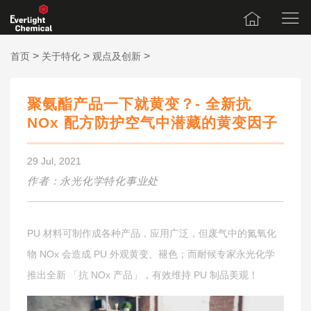
>
>
>
首页
关于特化
观点及创新
聚氨酯产品一下就黄变？- 全新抗
NOx 配方防护空气中潜藏的黄变因子
29 Jul, 2021
作者：永光化学特化事业处
PU 材料可制作成各种产品，应用广泛，但废气中的氮氧化
物 NOx 会造成 PU 外观黄变、褪色；而耐候专家永光化学
推出全新 「抗 NOx 产品」，有效维持 PU 制品美观！