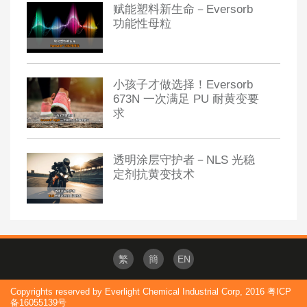
赋能塑料新生命－Eversorb
功能性母粒
小孩子才做选择！Eversorb
673N 一次满足 PU 耐黄变要
求
透明涂层守护者－NLS 光稳
定剂抗黄变技术
繁
簡
EN
Copyrights reserved by Everlight Chemical Industrial Corp, 2016 粤ICP
备16055139号