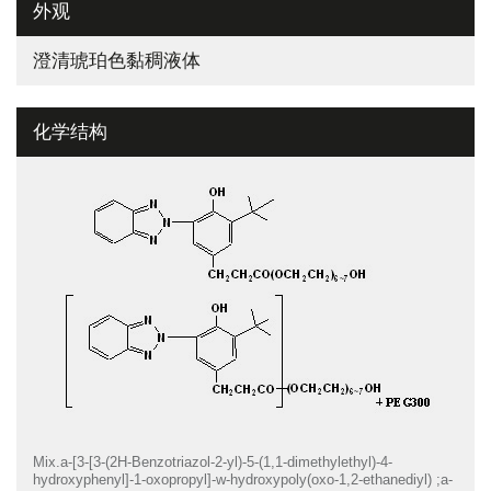
外观
澄清琥珀色黏稠液体
化学结构
Mix.a-[3-[3-(2H-Benzotriazol-2-yl)-5-(1,1-dimethylethyl)-4-
hydroxyphenyl]-1-oxopropyl]-w-hydroxypoly(oxo-1,2-ethanediyl) ;a-