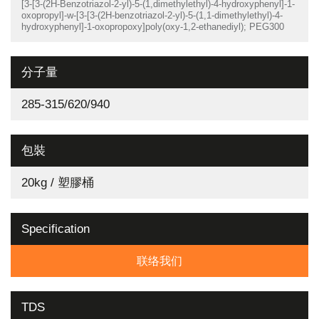
[3-[3-(2H-Benzotriazol-2-yl)-5-(1,dimethylethyl)-4-hydroxyphenyl]-1-
oxopropyl]-w-[3-[3-(2H-benzotriazol-2-yl)-5-(1,1-dimethylethyl)-4-
hydroxyphenyl]-1-oxopropoxy]poly(oxy-1,2-ethanediyl); PEG300
分子量
285-315/620/940
包裝
20kg / 塑膠桶
Specification
联络我们
TDS