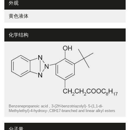
外观
黄色液体
化学结构
Benzenepropanoic acid , 3-(2H-benzotriazolyl)- 5-(1,1-di-
Methylethyl)-4-hydroxy-,C8H17-branched and linear alkyl esters
分子量