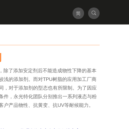
简
分子染料
妆品
功能性产品
列
应型聚氨酯染料
妆品
母粒材料
®
rtint
客制化产品
言，除了添加安定剂后不能造成物性下降的基本
化妆品用添加剂
较浅的添加剂。而对TPU树脂的应用加工厂商
同，对于添加剂的型态也有所限制。为了因应
条件，永光特化团队分别推出一系列液态与粉
客户产品物性、抗黄变、抗UV等耐候能力。