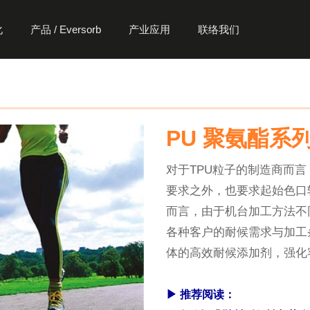
化
产品 / Eversorb
产业应用
联络我们
ht
配方型光稳定剂
胶粘剂 / 密封剂
抗氧化剂
弹性体
高
化
PU 聚氨酯系
AQ 水性系列
车用材料
交通&工程建设
反
化
®
抗氧化剂 Everaox
Eve
EP 环氧系列
建筑材料
运动休闲用品
对于TPU粒子的制造商而
UR 光固化系列
绿能节能
居家用品
要求之外，也要求起始色口
HP 硅改性树脂系列
工业材料
而言，由于机台加工方法不
各种客户的耐候需求与加工
SB 木质预处理系列
体的高效耐候添加剂，强化
SH 自修复树脂系列
PU 聚氨酯系列
▶ 推荐阅读：