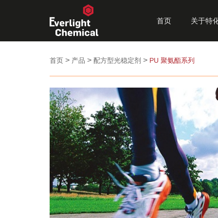
首页
关于特
>
>
>
首页
产品
配方型光稳定剂
PU 聚氨酯系列
紫外线吸收剂 UV
涂料
受阻胺光稳定剂 Lig
塑料
Absorbers
Stabilizers
高分子劣化防护机制
车用涂料
高分子劣化防护机制
车用塑料
Benzophenone 二苯甲酮
工业涂料
光稳定剂(HALS)
建筑塑料
Benzotriazole 苯并三唑
木器涂料
电子塑料
Triazine 三嗪类
环保涂料
居家塑料
其他类